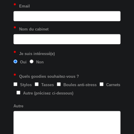
Email
Nom du cabinet
Je suis intéressé(e)
Oui
Non
Quels goodies souhaitez-vous ?
Stylos
Tasses
Boules anti-stress
Carnets
Autre (précisez ci-dessous)
Autre