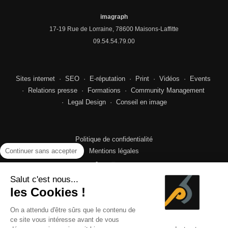
imagraph
17-19 Rue de Lorraine, 78600 Maisons-Laffitte
09.54.54.79.00
Sites internet
·
SEO
·
E-réputation
·
Print
·
Vidéos
·
Events
·
Relations presse
·
Formations
·
Community Management
·
Legal Design
·
Conseil en image
Politique de confidentialité
Continuer sans accepter
Mentions légales
Salut c'est nous...
les Cookies !
© 2026 · imagraph, agence de communication déontologique
On a attendu d'être sûrs que le contenu de
basée à Maisons-Laffitte
ce site vous intéresse avant de vous