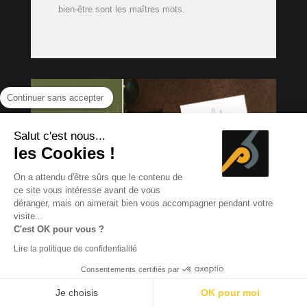
bien-être sont les maîtres mots.
Continuer sans accepter
Salut c'est nous...
les Cookies !
On a attendu d'être sûrs que le contenu de
ce site vous intéresse avant de vous
déranger, mais on aimerait bien vous accompagner pendant votre
visite...
C'est OK pour vous ?
SITE WEB & PAPETERIE
Lire la politique de confidentialité
BISTOLFI AVOCAT
Consentements certifiés par
Bistolfi Avocats garde une cohérence entre ses
Je choisis
OK pour moi
supports papiers et son site grâce à la création